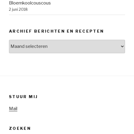
Bloemkoolcouscous
2 juni 2018
ARCHIEF BERICHTEN EN RECEPTEN
Archief
berichten
en
recepten
STUUR MIJ
Mail
ZOEKEN