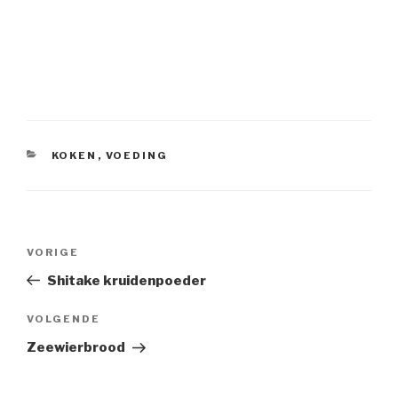
CATEGORIEËN
KOKEN
,
VOEDING
Berichtnavigatie
Vorig
VORIGE
bericht
Shitake kruidenpoeder
Volgend
VOLGENDE
bericht
Zeewierbrood