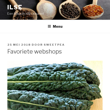
Naar
ILSE
de
Een kijkje in mijn keuken
inhoud
springen
Menu
GEPLAATST
25 MEI 2018
DOOR
SWEETPEA
OP
Favoriete webshops