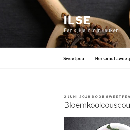
Naar
de
ILSE
inhoud
springen
Een kijkje in mijn keuken
Sweetpea
Herkomst sweet
GEPLAATST
2 JUNI 2018
DOOR
SWEETPE
OP
Bloemkoolcouscou