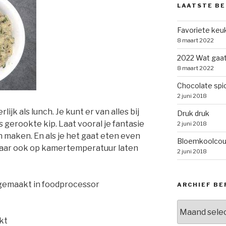
LAATSTE BE
Favoriete keu
8 maart 2022
2022 Wat gaat
8 maart 2022
Chocolate spic
2 juni 2018
jk als lunch. Je kunt er van alles bij
Druk druk
 gerookte kip. Laat vooral je fantasie
2 juni 2018
n maken. En als je het gaat eten even
Bloemkoolco
Maar ook op kamertemperatuur laten
2 juni 2018
 gemaakt in foodprocessor
ARCHIEF BE
Archief
berichten
akt