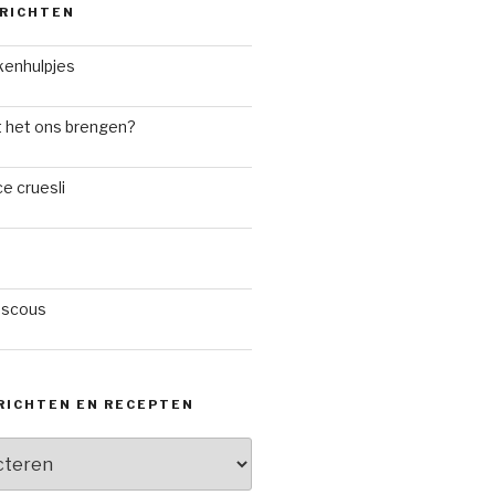
RICHTEN
kenhulpjes
 het ons brengen?
e cruesli
uscous
RICHTEN EN RECEPTEN