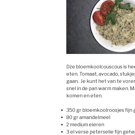
Dze bloemkoolcouscous is heerli
eten. Tomaat, avocado, stukjes
gaan. Je kunt het van te vore
snel in de pan warm maken. 
komen en eten.
350 gr bloemkoolroosjes fijn
80 gr amandelmeel
2 medium eieren
3 el verse peterselie fijn geh