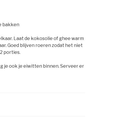
en
recepten
te bakken
elkaar. Laat de kokosolie of ghee warm
r. Goed blijven roeren zodat het niet
2 porties.
g je ook je eiwitten binnen. Serveer er