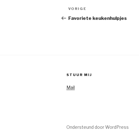
Berichtnavigatie
Vorig
VORIGE
bericht
Favoriete keukenhulpjes
STUUR MIJ
Mail
Ondersteund door WordPress