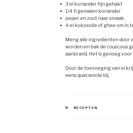
3 el koriander fijn gehakt
1/4 tl gemalen koriander
peper en zout naar smaak
4 el kokosolie of ghee om in 
Meng alle ingredienten door 
worden en bak de couscous gaa
aanbrand. Het is genoeg voor 
Door de toevoeging van ei krij
eens quacamole bij.
CATEGORIEËN
RECEPTEN