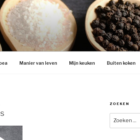
pea
Manier van leven
Mijn keuken
Buiten koken
ZOEKEN
A
s
Zoeken
naar: